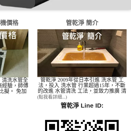
洗機價格
管乾淨 簡介
管乾淨 2009年從日本引進 洗水管 工
乾淨 清洗水管全
法，投入 洗水管 行業超過15年，不斷
廠經驗，師傅
的改進 水管清洗 工法，並致力推廣 清
比擬。 免加
洗水管 的相關知識，幫每個人作好居
無壓力，市場
(點我看詳細...)
家用水的把關，讓每個人都有健康的身
酬 有口碑的
管乾淨 Line ID:
體。 管乾淨 2012年 自創特殊 清洗水
水管清洗設
管 方法，並引進日本水管清洗機，開
5%(他家還在
放廠商加盟。 管乾淨 2014年 全省 洗
全台90%，您
水管 案例最多，成功案例高達99.5%。
例幾乎都是管
本公司全省實際案例最多，提供加盟
學技術請到管