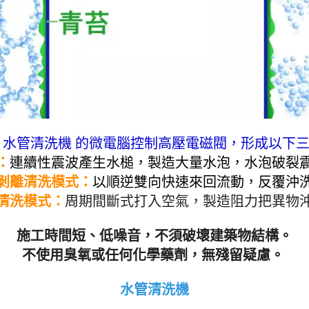
公寓、透天、園區大廠、
露營區、大型醫院、塑膠
品工廠、學校。 水管
水管清洗機 照片 機
 水管清洗機 的微電腦控制高壓電磁閥，形成以下
：
連續性震波產生水槌，製造大量水泡，水泡破裂
脈衝剝離清洗模式：
以順逆雙向快速來回流動，反覆沖
波清洗模式
：
周期間斷式打入空氣，製造阻力把異物
施工時間短、低噪音，不須破壞建築物結構。
不使用臭氧或任何化學藥劑，無殘留疑慮。
水管清洗機