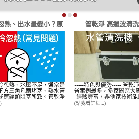
忽熱、出水量變小？原
管乾淨 高週波清
因與解決方案
冷忽熱、水壓不足，通常是
-----特色與優勢----- 管
下方三角凡爾堵塞、熱水管
省案例最多，多家園區大
或蓮篷頭阻塞所致。管乾淨
經驗豐富，非他家技術能
年專業技術與全台最多清洗案
盟金, 免店面，無管銷，
)
(點我看詳細...)
高週波水管清洗工法」，在
大, 免綁約，低風險，高報
潢、不使用化學藥劑的前提
案例經驗 使用本公司的
9.5% 的管道疏通與除垢成
備，到現場施工成功率99.
冬天時 熱水忽冷忽熱 ，像在
90%成功率)，案例影音占
、戰鬥澡，整理三個解決方
沒有看錯，全台90%的案
 檢查熱水器 檢查熱水器電池電
乾淨的學生提供，如果要