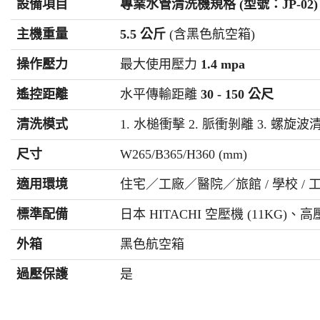
設備項目
專業水管清洗機規格 (型號：JP-02)
主機重量
5.5 公斤
(含黑色航空箱)
操作壓力
最大使用壓力
1.4 mpa
遙控距離
水平傳輸距離
30 - 150 公尺
清洗模式
1. 水槌衝擊 2. 脈衝剝離 3. 螺旋波
尺寸
W265/B365/H360 (mm)
適用環境
住宅／工廠／醫院／旅館 / 學校 / 
標準配備
日本 HITACHI 空壓機 (11KG
外箱
黑色航空箱
過壓保護
是