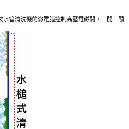
類、污泥和各種重金屬物質，隨著時間
展示影音 水
一點一滴地被我們吸收入我們身體體
水管清洗機規
內，很容易引起身體的健康及皮膚的紅
 電壓 主機重量
周波水管清洗機的微電腦控制高壓電磁閥，一開一關
腫，這樣的用水品質能安心使用嗎? 自
 單人即可輕鬆
來水管比水塔還要髒，水塔半年洗一
1.4 mpa
次，水管卻從來不清洗，房子有幾歲，
遙控距離 水
自來水管就幾年沒洗，本公司積極推廣
公尺 高穿透力遙
自來水水管清洗 的重要性。
1. 水槌衝擊
洗 微電腦控制
60 (mm) 輕
／工廠／醫院
 多家科學園區
HITACHI
管3條、添加藥
航空箱 不怕
色 人性化操
使用即可輕易
備非人為保固
：水槌、脈衝
另具備完整顯
：螺旋波脈衝
離清洗、高穿
 適用範圍：