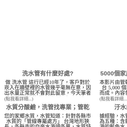
量，是否有
到熱水最左
拇指大小 
壓會影響到
頭 是不是
出水量不足，
住，導致水
善，以為是
能是熱水器
熱水管生鏽
足讓熱水器
例 當水龍
顏色，每次
洗水管有什麼好處?
5000個
莫名的發癢
細菌造成
做 洗水管 這行已經10年了，客戶對於
本影片由管
所不知
台北市 士
崁入在牆壁裡的水管幾乎毫無在意，因
台 5,00
彰化 花壇 
出水量正常就不會對此留意，今天筆者
而成。內容
竹北白地 
來談談 洗水管 後有什麼好處？ 1.濾心
現場，水龍
(點我看詳細...)
(點我看詳細...
洗水管 -
壽命比較長，濾心比較不容易髒 原本
黑綠色菌藻
水質分酸鹼，洗管找專業；管乾
汙水
水管清洗 
更換後濾心一個禮拜就會變紅的，洗完
慎觀賞）。
後六個月都不會髒，可省下不少成本。
用水知識：
您的家鄉水質，水管知道：針對各縣市
據經驗，水
淨出手，替您的水管洗乾淨
&nbsp; 2.不須買桶裝水就� ...
中的鈣鎂
水質的「管線專屬處方」 台灣地形狹
為五種：含
長，各縣市的自來水源頭各異，水質特
源的藍色水