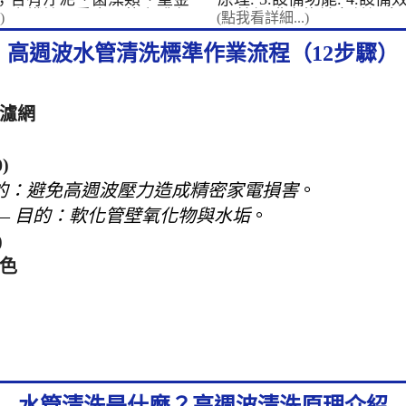
與機台清洗，符合最高衛
；含鐵鏽、重金屬的咖啡色
5.簽訂購合約並交付訂金.
)
(點我看詳細...)
廠散熱設備： 專業清洗
藻類的綠水。 汙水顏色濃
技術(現場教學)，設備操作說
台與管路，有效提升降溫
當地的水質、水壓、水管的
高週波水管清洗標準作業流程（12步驟）
教學. 8.網路行銷教學. 9
源。 營業與公共場所管路
樣。 &nbsp; 乳白色水 這
固期自交機起算3年.人為
旅館： 徹底清洗全館管
水含有雜菌類。 ...
力造成損害不 ..
客提供潔淨、穩定的用水
校、公家機關： 定期維
頭濾網
場所水管，保障師生與民
一般家庭安心用水保障：
透天厝、公寓大樓： 專
)
用水管，改善水質、恢復
的：避免高週波壓力造成精密家電損害
。
人的健康從源頭把關。 
的專業工法，能有效清除
—
目的：軟化管壁氧化物與水垢
。
針對不同材質、不同場所
)
提供最安全、最有效的客
案。 水管清洗機價格及
顏色
水管清洗設備-高周波清洗
大廠指定機種) 水管清洗機
電腦控制循環清洗 1.水
式 2.脈衝剝離
式 3.螺旋波
式 施工時間
音，不須破壞建築物結構
氧或任何化學藥劑，無
水管清洗是什麼？高週波清洗原理介紹