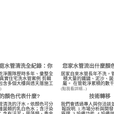
正常運作？直接將水龍頭開
乾淨 水管清洗 訓練。 為
邊，觀察出水量，是否有一
管乾淨超過15年的專業技
2. 檢查蓮蓬頭是否堵塞 水
清洗案例最多清洗管路經
熱水器的，可以先檢查蓮蓬
的精進技術與經驗累積，
被塞住了，因出水被堵住，
商學習，我們提供完善的
就會忽冷忽熱 3. 水管堵
場手把手清洗教學、建立
壓太小 上述都檢查後沒改
斷創新都是管乾淨努力的
熱水器有問題，卻不知道可
管路清洗機是採用日本規
下方的三角凡爾堵塞，或是
作，輕鬆上手是管乾淨的
造成水管管壁堵塞，水壓不
淨對於洗水管的投入研發
無法正常運作。 點擊看案
客戶、服務客戶、也培育
頭打開時，發現水有異味及
洗師傅。讓客戶能獲取最
洗手或洗澡後，皮膚會覺得
目標。管乾淨很重視服務
家庭水管清洗全紀錄：你
您家水管流出什麼顏
，都是管壁上種種的雜質及
意度，讓這個水管清洗的
的。 以下為精選影片分享
光大，我們就是希望讓加
乾淨團隊歷時多年、彙整全
居家自來水管長年不洗，
道的自來水管壁污染
管壁髒污對水質與水
林區 芝玉路二段 清洗水管
管乾淨技術更精良，服務
0 個真實住宅洗水管案例 剪輯
積大量的鐵鏽、泥沙、菌
清洗水管 南投 竹山 某公司
擁有全台灣最全面、最多
響
包含多個大樓與透天厝施工
屬。 在管乾淨累積的數
水管清洗 香山 福樹街 清
成功案例(全省實際案例最
頭直接噴出咖啡色鐵鏽水與
案例中，當高週波清洗機
)
(點我看詳細...)
 我家有泡沫紅茶 新竹南大路
的需求多複雜，我們都有
污水的真實畫面（畫面恐謹
透明的自來水往往會轉變
的顏色代表什麼?
技術轉移
之我家有果汁 以下為精選
案與實戰經驗： 高規格
 本影片核心展示之技術與
彩污水」。這些洗出來的
圖片分享
洗： 科學園區： 精密儀
 水管卡垢的成因： 自來水
接對應了管線內部的特定
管清洗的汙水，依顏色可分
我們會透過專人與你洽談
的專業清洗案例，確保生
離子、餘氯與老� ...
染物： 水管污水顏色與污染
雜菌類的乳白色水；含汙染
報說明. 1.市場分析與開發.
響。 食品工廠： 嚴格標
；含有汙泥、菌藻類、重金
原理. 3.設備功能. 4.設