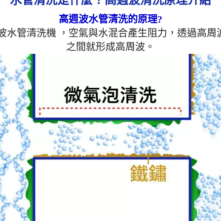
高周波水管清洗機功能
管清洗機 設備項目 專業
高週波水管清洗的原理?
格 (型號：JP-02) 110V
波水管清洗機 ，空氣與水混合產生阻力，透過高
5.5 公斤 (含黑色航空箱)
攜帶 操作壓力 最大使用壓力 
之間就形成高周波。
安全可控，確保輸出壓力 
平傳輸距離 30 - 150 
控，操作無障礙 清洗模式 
2. 脈衝剝離 3. 螺旋波清
電磁閥 尺寸 W265/B365/H3
量化設計 適用環境 住宅
／旅館 / 學校 / 工廠機台
大廠指定機種 標準配備 日本 
空壓機 (11KG)、高壓氣
劑桶 開箱即用 外箱 黑色
髒 過壓保護 是 本機特
作介面，操作簡便，初次
上手 售後服務完備，設
三年。 具多段週波功能
波、螺旋波、遙控功能，
示操作介面。 具備功能
剝離、水槌沖擊、脈衝剝
透遙控、脈衝時間設定。