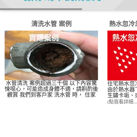
清洗水管 案例
熱水忽冷
水管清洗 案例超過三千個 以下內容驚
住宅熱水忽
悚噁心，可能造成身體不適，請斟酌後
由於熱水器
觀賞 我們到客戶家 洗水管 時， 住家
生鏽卡垢、
水龍頭噴出 咖啡色、綠色、藍色、黑
擁有 17
(點我看詳細...
色的水， 這就是我們每天用的、喝的
例，利用「
水， 這樣的水你用得安心嗎?
不破壞裝
下，達到 9
功率。 在
洗三溫暖
式?️ 1.