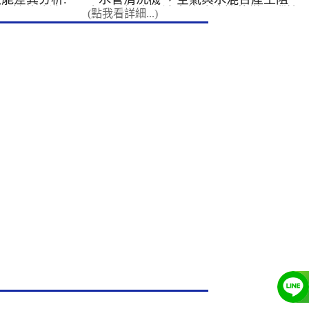
久以來，人們對於生活用水的維護。對
生要求。 工
 6.轉移清洗
力，透過高周波水管清洗機的微電腦控
(點我看詳細...)
於 洗水管 非常陌生。其原因是 清洗水
散熱系統的機
明. 7.接案
制高壓電磁閥，一開一關之間就形成高
管 技術及機台是由日本引進，台灣以
效率，節省能
.高週波設備保
周波。 &nbsp; 高周波 水管清洗機 的
前沒有這種技術。多方面思考，水塔需
維護： 飯店
操作不當及外
微電腦控制高壓電磁閥，形成以下三種
要定期清洗，那自來 水管清洗 需不需
線，為您的顧
.
模式 1. 水槌衝擊清洗模式：連 ...
要定期清洗呢? 台灣定期洗水塔，日
品質。 學
本卻定期清洗水管，為什麼？日本非常
護校園及辦公
重視生活品質，1970年前就研發出 清
眾用水安全。
洗水管 的相關技術 。台灣引用日本的
 一般住家、
清洗水管 技術，讓我們能處理自來水
業深度清洗家
管的問題。 因水管和水塔比起來，自
水壓，讓全家
來水管管徑小、平面流動、走向彎曲，
我們採用先進
本來就比較容易堵塞卡垢，其骯髒的程
管壁髒污，並
度可想而知。水管經過長時間的使用，
的管線特性，
污泥、藻類、病菌，以及水中所含各種
製化清洗方
的各種重金屬， 便附著於水管的管壁
內容 專業級
上； 加上水管長時間得使用所產生得
機(多家園區
鏽蝕， 種種的“東西”,都必須經過水
功能介紹 微
管，熱水管的彎頭部份為了耐熱又多使
槌沖擊清洗模
用容易氧化生銹的鐵製品，不到五年就
清洗模
開始銹蝕，不到十年就開始產生銹片和
清洗模
銹塊，造成容易 水管阻塞 ，導致水流
短、低噪
量變小及產生鐵銹水，此外銹蝕粗糙的
。 不使用臭
管壁更容易藏污納垢，大量屯積細菌藻
殘留疑慮。