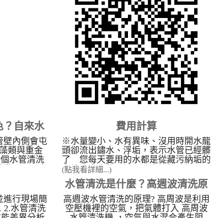
經銷商最新自來水管清洗洗淨技術，來
何選管乾淨?
為各地的住宅／工廠／醫院／學校 / 工
術，擁有全省
廠機台做自來水管清洗服務。本公司不
驗，公司不斷
收加盟業者之加盟金、權利金，並提供
可提供給加盟
加盟業者技術轉移及市場開發資訊，水
機器教學、現
管清洗機可應用於：醫院／學校／ 工
口碑形象、不
廠機台與一般住宅的給自來水管污垢洗
成果。高週波
淨。 營業項目： 一、一般住家、機
格，簡單操
關學校、飯店、公司、工廠機台各項管
宗旨。 管乾
路之管垢洗淨作業及水質改善工程。
與創新、教育
二、開放全省加盟經銷，並提供各種技
專業的管路清
術轉移。 為什麼要洗水管： 目前生
大的滿意度為
活品質提高及對養生的概念高漲，卻不
態度與客戶滿
色？自來水
費用計算
知水管裡面有重金屬及細菌，以為只要
行業可以發揚
裝了RO逆滲透就可以安心的用水，卻
盟商們可以比
管壁內側會屯
※水量變小、水有異味、沒用時開水龍
壓的關鍵影
不知道淨水器只能把雜質過濾乾淨，無
更好。 我們
藻類與重金
頭卻流出鏽水、浮垢，表示水管已經髒
法處理細菌，同時在洗澡時也不知重金
元的清洗水管
千個水管清洗
了 您每天要用的水都是從藏污納垢的
屬會慢慢從人體皮膚吸收至體內，日積
多)，無論您
啟動時，原本
水管流出來的，該是洗水管的時候了！
(點我看詳細...)
月累會造成皮膚病變，所以本公司努力
專業的解決方
成驚人的「五
下單後會與您約時間，工作時間約2小
水管清洗是什麼？高週波清洗原
推廣給大眾了解，讓大眾能重視家庭
廠房設備清
污水顏色，直
時，屋齡較久的房子清洗時間加長(不
水管清洗 的重要性。 因台灣工業發
器與機台管路
化學與生物污
加價)，歡迎來留言洽詢！
並進行現場簡
高週波水管清洗的原理? 高周波是利用
理介紹
達並不斷的進步，導致各種的污染產
產製程不受影
物� ...
 2.水管清洗
空壓機裡的空氣，把氣體打入 高周波
生，間接或直接的影響到水的品質。長
準的生產管線
備效能差異分析.
水管清洗機 ，空氣與水混合產生阻