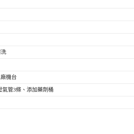
清洗
工廠機台
)、高壓氣管3條、添加藥劑桶