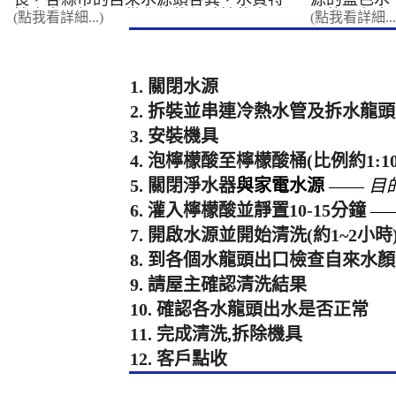
性也大不相同。從北部的偏酸性軟水到
屬的黑色水
(點我看詳細...)
(點我看詳細...
中南部的偏鹼性硬水，這些看不見的化
水；含有菌
學特性，正24小時不間斷地影響著您家
淡也會因為
中的水管與用水設備。 北部地區：酸
長短有所不一
性水質與鐵鏽的博弈 如雙北、基� ...
顏色的
1. 關閉水源
2. 拆裝並串連冷熱水管及拆水龍
3. 安裝機具
4. 泡檸檬酸至檸檬酸桶(比例約1:10
5. 關閉淨水器
與家電水源
——
目
6. 灌入檸檬酸並靜置10-15分鐘
—
7. 開啟水源並開始清洗(約1~2小時
8. 到各個水龍頭出口檢查自來水
9. 請屋主確認清洗結果
10. 確認各水龍頭出水是否正常
11. 完成清洗,拆除機具
12. 客戶點收