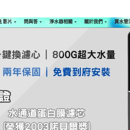
洗 影片
問與答
淨水器相關
關於我們
買水管
熱淨水機
洽0