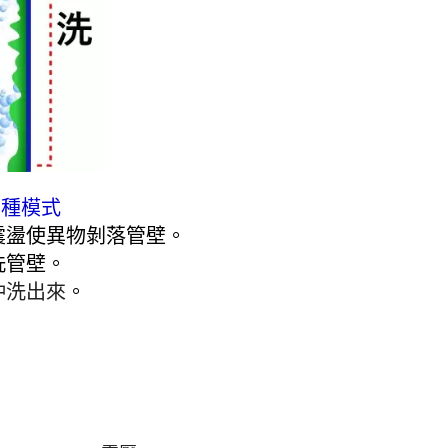
民宿、旅館、
射出工廠、食
清洗示意圖：
台管路
三種模式
震盪使異物剝落管壁。
洗管壁
。
沖洗出來
。