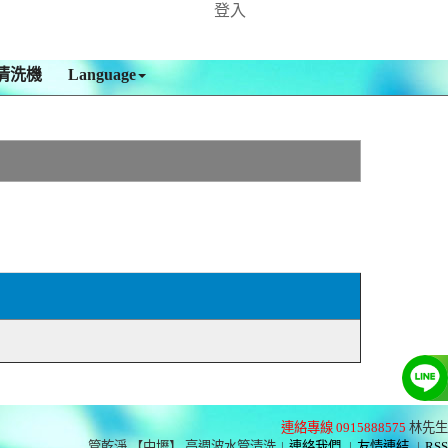
登入
清洗機
Language
連絡專線 0915888575
林先生
管乾淨 【中壢】 高週波水管清洗
|
連絡我們
|
友情連結
|
RSS