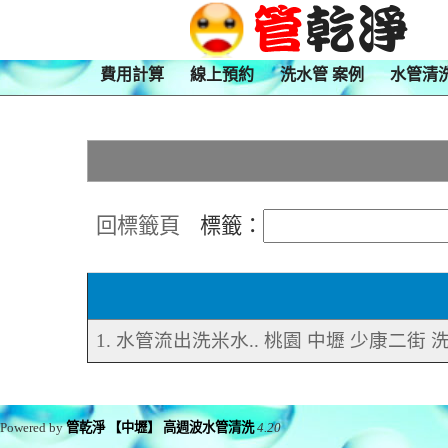
費用計算
線上預約
洗水管 案例
水管清
回標籤頁
標籤：
1. 水管流出洗米水.. 桃園 中壢 少康二街 
Powered by
管乾淨 【中壢】 高週波水管清洗
4.20