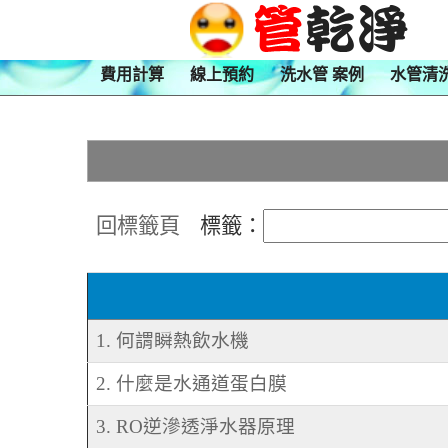
費用計算
線上預約
洗水管 案例
水管清
回標籤頁
標籤：
1. 何謂瞬熱飲水機
2. 什麼是水通道蛋白膜
3. RO逆滲透淨水器原理