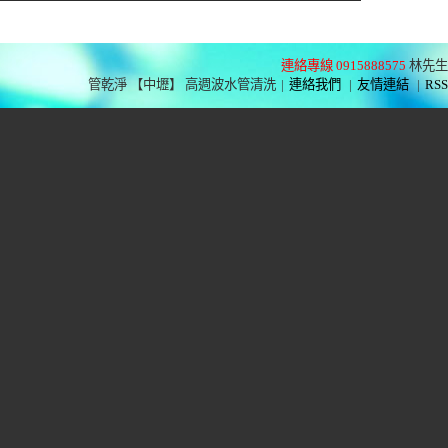
連絡專線 0915888575
林先生
管乾淨 【中壢】 高週波水管清洗
|
連絡我們
|
友情連結
|
RSS