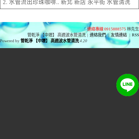
2. 水管流出珍珠咖啡.. 新北 新店 永平街 水管清洗
連絡專線 0915888575
林先生
管乾淨 【中壢】 高週波水管清洗
|
連絡我們
|
友情連結
|
RSS
Powered by
管乾淨 【中壢】 高週波水管清洗
4.20