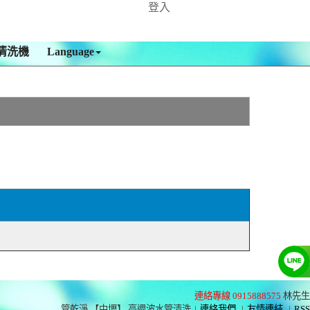
登入
清洗機
Language
連絡專線 0915888575
林先生
管乾淨 【中壢】 高週波水管清洗
|
連絡我們
|
友情連結
|
RSS