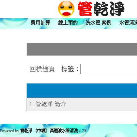
費用計算
線上預約
洗水管 案例
水管清
回標籤頁
標籤：
1. 管乾淨 簡介
Powered by
管乾淨 【中壢】 高週波水管清洗
4.20