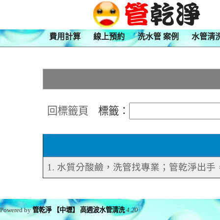
費用計算
線上預約
洗水管 案例
水管清
回標籤頁
標籤：
1. 水質分酸鹼，洗管找專業；管乾淨出
Powered by
管乾淨 【中壢】 高週波水管清洗
4.20