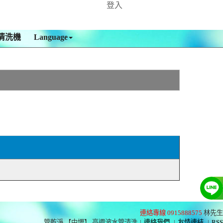
登入
清洗機
Language
連絡專線 0915888575
林先生
管乾淨 【中壢】 高週波水管清洗
|
連絡我們
|
友情連結
|
RSS