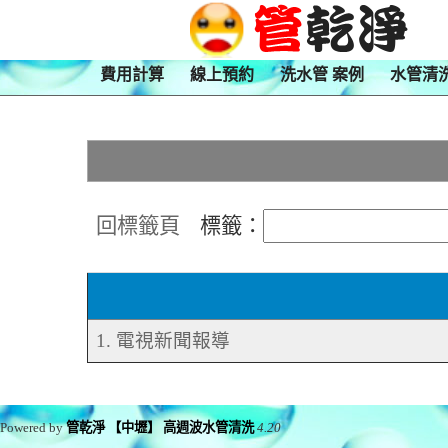
費用計算
線上預約
洗水管 案例
水管清
回標籤頁
標籤：
1. 電視新聞報導
Powered by
管乾淨 【中壢】 高週波水管清洗
4.20