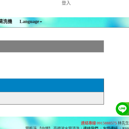
登入
清洗機
Language
連絡專線 0915888575
林先生
管乾淨 【中壢】 高週波水管清洗
|
連絡我們
|
友情連結
|
RSS