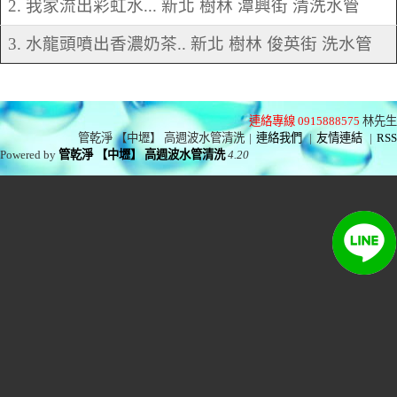
2. 我家流出彩虹水... 新北 樹林 潭興街 清洗水管
3. 水龍頭噴出香濃奶茶.. 新北 樹林 俊英街 洗水管
連絡專線 0915888575
林先生
管乾淨 【中壢】 高週波水管清洗
|
連絡我們
|
友情連結
|
RSS
Powered by
管乾淨 【中壢】 高週波水管清洗
4.20