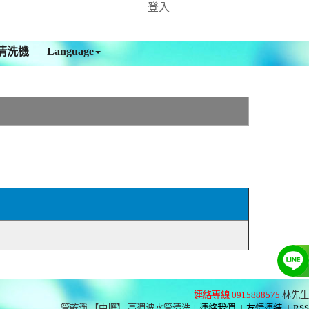
登入
清洗機
Language
連絡專線 0915888575
林先生
管乾淨 【中壢】 高週波水管清洗
|
連絡我們
|
友情連結
|
RSS