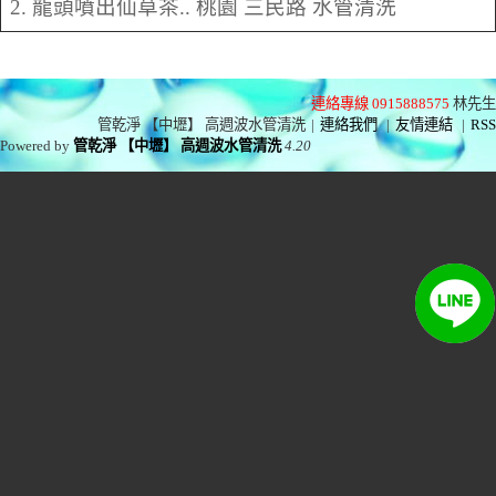
2. 龍頭噴出仙草茶.. 桃園 三民路 水管清洗
連絡專線 0915888575
林先生
管乾淨 【中壢】 高週波水管清洗
|
連絡我們
|
友情連結
|
RSS
Powered by
管乾淨 【中壢】 高週波水管清洗
4.20