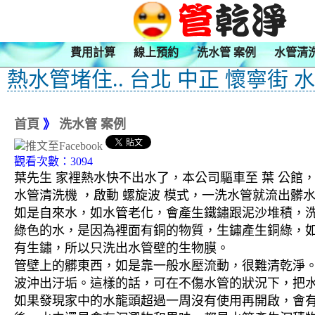
費用計算
線上預約
洗水管 案例
水管清
熱水管堵住.. 台北 中正 懷寧街 
首頁
》
洗水管 案例
觀看次數：3094
葉先生 家裡熱水快不出水了，本公司驅車至 葉 公館，
水管清洗機 ，啟動 螺旋波 模式，一洗水管就流出髒
如是自來水，如水管老化，會產生鐵鏽跟泥沙堆積，
綠色的水，是因為裡面有銅的物質，生鏽產生銅綠，
有生鏽，所以只洗出水管壁的生物膜。
管壁上的髒東西，如是靠一般水壓流動，很難清乾淨。 
波沖出汙垢。這樣的話，可在不傷水管的狀況下，把
如果發現家中的水龍頭超過一周沒有使用再開啟，會