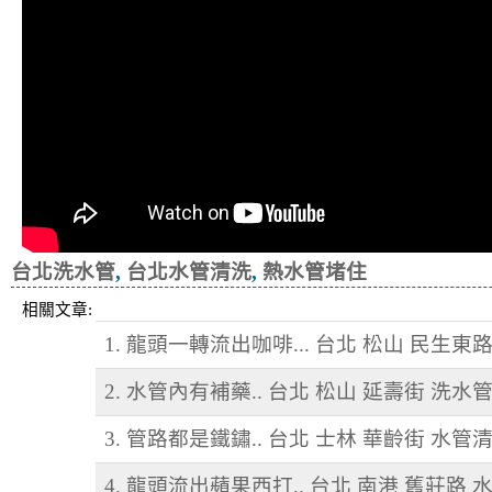
台北洗水管
,
台北水管清洗
,
熱水管堵住
相關文章:
1. 龍頭一轉流出咖啡... 台北 松山 民生東
2. 水管內有補藥.. 台北 松山 延壽街 洗水
3. 管路都是鐵鏽.. 台北 士林 華齡街 水管
4. 龍頭流出蘋果西打.. 台北 南港 舊莊路 