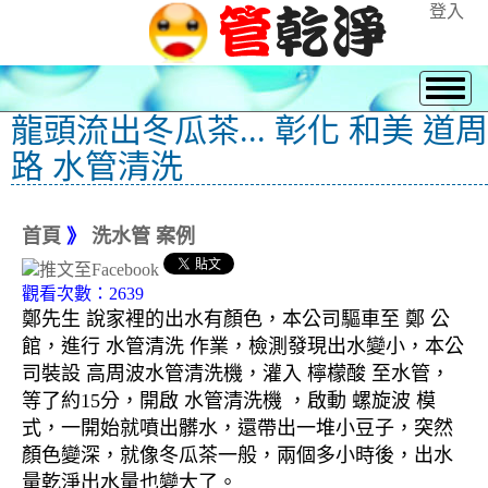
登入
龍頭流出冬瓜茶... 彰化 和美 道周
路 水管清洗
首頁
》
洗水管 案例
觀看次數：2639
鄭先生 說家裡的出水有顏色，本公司驅車至 鄭 公
館，進行 水管清洗 作業，檢測發現出水變小，本公
司裝設 高周波水管清洗機，灌入 檸檬酸 至水管，
等了約15分，開啟 水管清洗機 ，啟動 螺旋波 模
式，一開始就噴出髒水，還帶出一堆小豆子，突然
顏色變深，就像冬瓜茶一般，兩個多小時後，出水
量乾淨出水量也變大了。