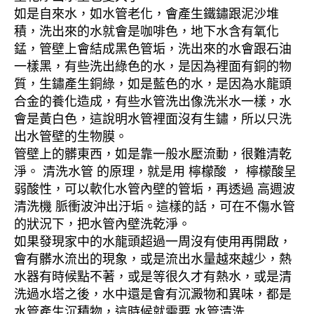
如是自來水，如水管老化，會產生鐵鏽跟泥沙堆
積，洗出來的水就會是咖啡色，地下水含有氧化
錳，管壁上會結成黑色管垢，洗出來的水會跟石油
一樣黑，有些洗出綠色的水，是因為裡面有銅的物
質，生鏽產生銅綠，如是藍色的水，是因為水龍頭
合金的養化造成，有些水管洗出像洗米水一樣，水
會是黃白色，這說明水管裡面沒有生鏽，所以只洗
出水管壁的生物膜。
管壁上的髒東西，如是靠一般水壓流動，很難清乾
淨。 清洗水管 的原理，就是用 檸檬酸 ， 檸檬酸呈
弱酸性，可以軟化水管內壁的管垢，再透過 高週波
清洗機 脈衝波沖出汙垢。這樣的話，可在不傷水管
的狀況下，把水管內壁洗乾淨。
如果發現家中的水龍頭超過一周沒有使用再開啟，
會有髒水流出的現象，或是流出水量越來越少，熱
水器有時候點不著，或是等很久才有熱水，或是清
洗過水塔之後，水中還是會有沉澱物和異味，都是
水管產生沉積物，這時候就需要 水管清洗