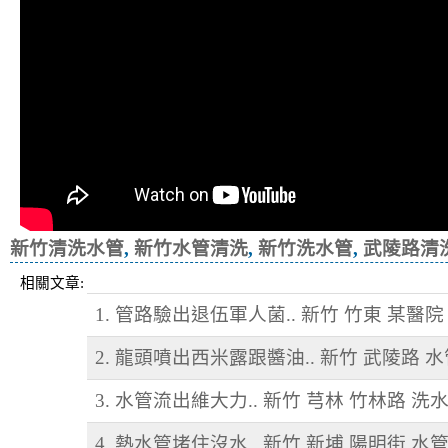
新竹清洗水管
,
新竹水管清洗
,
新竹洗水管
,
武陵路清
相關文章:
1. 管路驗出退伍軍人菌.. 新竹 竹東 某醫院
2. 龍頭噴出西米露跟醬油.. 新竹 武陵路 
3. 水管流出維大力.. 新竹 芎林 竹林路 洗
4. 熱水管堵住沒水.. 新竹 新埔 陽明街 水