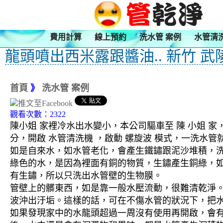
費用計算
線上預約
洗水管 案例
水管清
龍頭噴出西米露跟醬油.. 新竹 武
首頁
》
洗水管 案例
觀看次數：2322
陳小姐 家裡冷水出水變小，本公司驅車至 陳 小姐 家
分，開啟 水管清洗機 ，啟動 螺旋波 模式，一洗
如是自來水，如水管老化，會產生鐵鏽跟泥沙堆積，
綠色的水，是因為裡面有銅的物質，生鏽產生銅綠，
有生鏽，所以只洗出水管壁的生物膜。
管壁上的髒東西，如是靠一般水壓流動，很難清乾淨。 
波沖出汙垢。這樣的話，可在不傷水管的狀況下，把
如果發現家中的水龍頭超過一周沒有使用再開啟，會