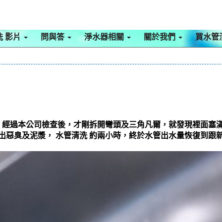
洗 影片
問與答
淨水器相關
關於我們
買水管
，經過本公司檢查後，才剛拆開彎頭及三角凡爾，就發現裡面塞
頭冒出惡臭及泥漿， 水管清洗 約兩小時，終於水管出水量恢復到跟