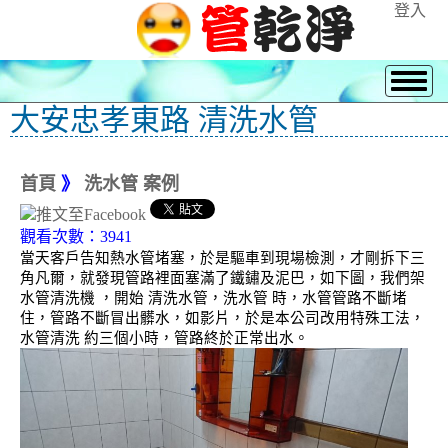
登入
大安忠孝東路 清洗水管
首頁
》
洗水管 案例
觀看次數：3941
當天客戶告知熱水管堵塞，於是驅車到現場檢測，才剛拆下三
角凡爾，就發現管路裡面塞滿了鐵鏽及泥巴，如下圖，我們架
水管清洗機 ，開始 清洗水管，洗水管 時，水管管路不斷堵
住，管路不斷冒出髒水，如影片，於是本公司改用特殊工法，
水管清洗 約三個小時，管路終於正常出水。