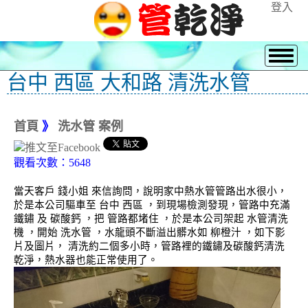
登入
台中 西區 大和路 清洗水管
首頁
》
洗水管 案例
觀看次數：5648
當天客戶 錢小姐 來信詢問，說明家中熱水管管路出水很小，
於是本公司驅車至 台中 西區 ，到現場檢測發現，管路中充滿
鐵鏽 及 碳酸鈣 ，把 管路都堵住 ，於是本公司架起 水管清洗
機 ，開始 洗水管 ，水龍頭不斷溢出髒水如 柳橙汁 ，如下影
片及圖片， 清洗約二個多小時，管路裡的鐵鏽及碳酸鈣清洗
乾淨，熱水器也能正常使用了。