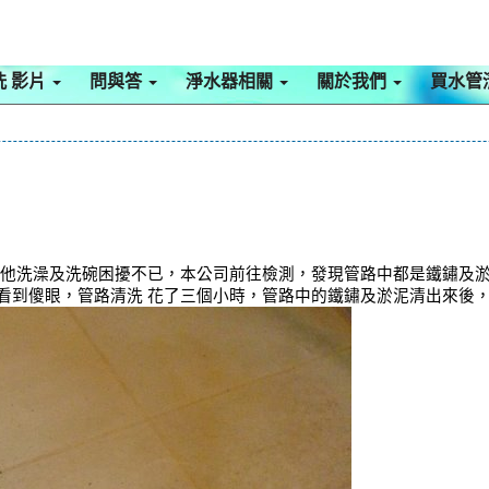
洗 影片
問與答
淨水器相關
關於我們
買水管
讓他洗澡及洗碗困擾不已，本公司前往檢測，發現管路中都是鐵鏽及淤
看到傻眼，管路清洗 花了三個小時，管路中的鐵鏽及淤泥清出來後