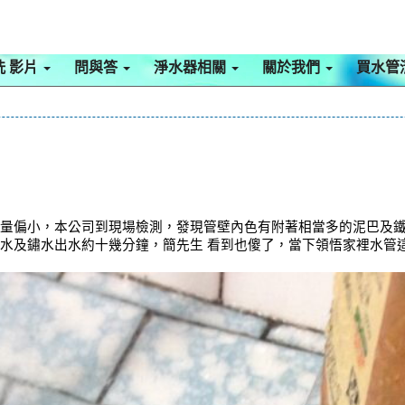
洗 影片
問與答
淨水器相關
關於我們
買水管
水量偏小，本公司到現場檢測，發現管壁內色有附著相當多的泥巴及鐵
泥水及鏽水出水約十幾分鐘，簡先生 看到也傻了，當下領悟家裡水管