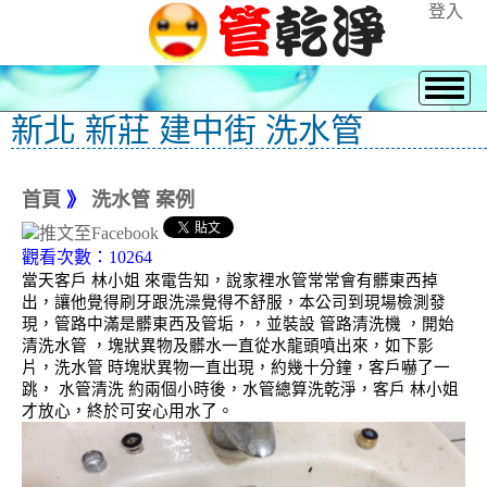
登入
新北 新莊 建中街 洗水管
首頁
》
洗水管 案例
觀看次數：10264
當天客戶 林小姐 來電告知，說家裡水管常常會有髒東西掉
出，讓他覺得刷牙跟洗澡覺得不舒服，本公司到現場檢測發
現，管路中滿是髒東西及管垢，，並裝設 管路清洗機 ，開始
清洗水管 ，塊狀異物及髒水一直從水龍頭噴出來，如下影
片，洗水管 時塊狀異物一直出現，約幾十分鐘，客戶嚇了一
跳， 水管清洗 約兩個小時後，水管總算洗乾淨，客戶 林小姐
才放心，終於可安心用水了。