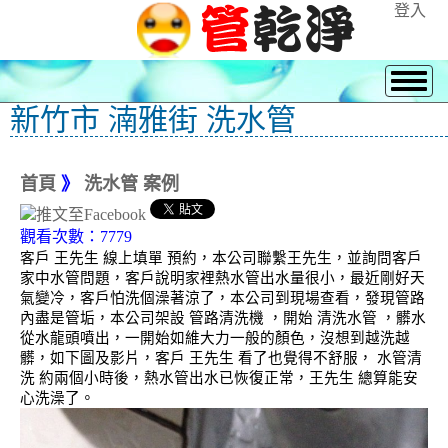
登入
新竹市 湳雅街 洗水管
首頁
》
洗水管 案例
觀看次數：7779
客戶 王先生 線上填單 預約，本公司聯繫王先生，並詢問客戶
家中水管問題，客戶說明家裡熱水管出水量很小，最近剛好天
氣變冷，客戶怕洗個澡著涼了，本公司到現場查看，發現管路
內盡是管垢，本公司架設 管路清洗機 ，開始 清洗水管 ，髒水
從水龍頭噴出，一開始如維大力一般的顏色，沒想到越洗越
髒，如下圖及影片，客戶 王先生 看了也覺得不舒服， 水管清
洗 約兩個小時後，熱水管出水已恢復正常，王先生 總算能安
心洗澡了。