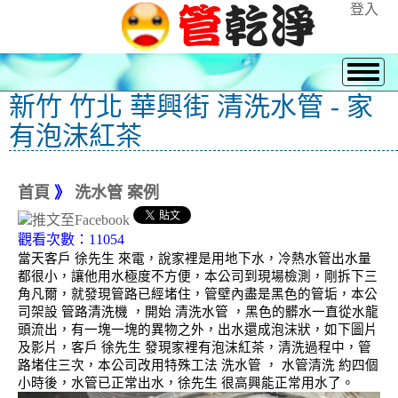
登入
新竹 竹北 華興街 清洗水管 - 家
有泡沫紅茶
首頁
》
洗水管 案例
觀看次數：11054
當天客戶 徐先生 來電，說家裡是用地下水，冷熱水管出水量
都很小，讓他用水極度不方便，本公司到現場檢測，剛拆下三
角凡爾，就發現管路已經堵住，管壁內盡是黑色的管垢，本公
司架設 管路清洗機 ，開始 清洗水管 ，黑色的髒水一直從水龍
頭流出，有一塊一塊的異物之外，出水還成泡沫狀，如下圖片
及影片，客戶 徐先生 發現家裡有泡沫紅茶，清洗過程中，管
路堵住三次，本公司改用特殊工法 洗水管 ， 水管清洗 約四個
小時後，水管已正常出水，徐先生 很高興能正常用水了。