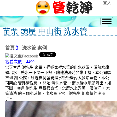
登入
苗栗 頭屋 中山街 洗水管
首頁
》
洗水管 案例
觀看次數：4499
當天客戶 謝先生 來電，描述家裡水管的出水狀況，說熱水龍
頭出水，熱水一下冷一下熱，讓他洗澡時非常困擾，本公司驅
車到 謝 公館，經過檢測發現是水管管壁內太多堵塞物，本公
司架設 管路清洗機 ，開始 清洗水管 ，髒水從水龍頭流出，如
下圖，客戶 謝先生 覺得很奇怪，怎麼水上浮著一層油汙， 水
管清洗 約三個小時後，出水量正常，謝先生 能痛快的洗澡
了。