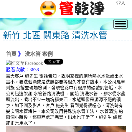
登入
新竹 北區 關東路 清洗水管
首頁
》
洗水管 案例
觀看次數：3638
當天客戶 施先生 電話告知，說明家裡的廁所熱水水龍頭出水
量小，要洗個澡或是洗臉都要等很久才會有熱水，本公司驅車
到施 公館並現場檢測，發現管路中有很厚的碳酸鈣管垢，本
公司迅速架起 水管管路清洗機 ，開始 清洗水管 ，髒水從水龍
頭流出，噴出不少一塊塊髒東西，水龍頭像是源源不絕的礦
泉，如下圖及影片，客戶 施先生 看到覺得很噁心，清洗時有
幾次讓水管堵住，本公司改用特殊洗水管工法， 水管清洗 約
兩個小時後，髒東西處理完畢，出水也正常了，施先生 總算
能正常用水了。