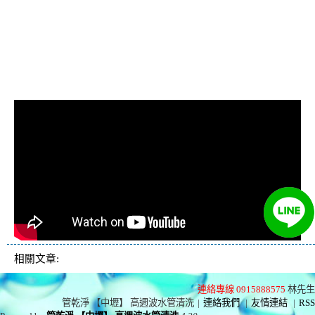
忽冷忽熱, 洗管路, 清管
路
相關文章:
連絡專線 0915888575
林先生
管乾淨 【中壢】 高週波水管清洗
|
連絡我們
|
友情連結
|
RSS