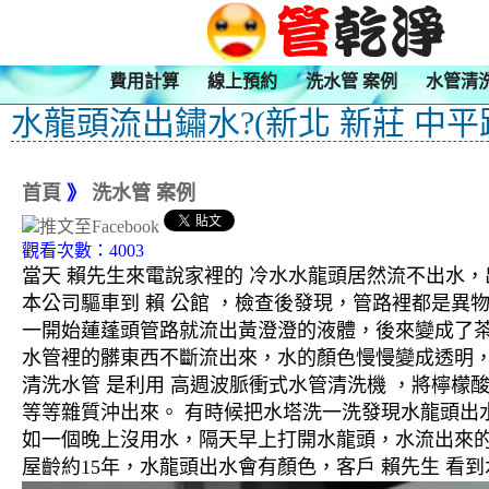
費用計算
線上預約
洗水管 案例
水管清
水龍頭流出鏽水?(新北 新莊 中平路
首頁
》
洗水管 案例
觀看次數：4003
當天 賴先生來電說家裡的 冷水水龍頭居然流不出水
本公司驅車到 賴 公館 ，檢查後發現，管路裡都是異
一開始蓮蓬頭管路就流出黃澄澄的液體，後來變成了
水管裡的髒東西不斷流出來，水的顏色慢慢變成透明
清洗水管 是利用 高週波脈衝式水管清洗機 ，將檸
等等雜質沖出來。 有時候把水塔洗一洗發現水龍頭出
如一個晚上沒用水，隔天早上打開水龍頭，水流出來的
屋齡約15年，水龍頭出水會有顏色，客戶 賴先生 看