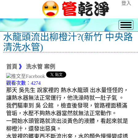
登入
水龍頭流出柳橙汁?(新竹 中央路
清洗水管)
首頁
》
洗水管 案例
觀看次數：4274
那天 吳先生 說家裡的 熱水水龍頭 出水量怪怪的，
讓熱水器無法正常運行，他洗澡時就一肚子氣 。
我們驅車到 吳 公館
，檢查後發現，管路裡面積滿
管垢，水壓不夠熱水器當然就無法正常動作。
一開始水頭管路就流出淡黃色的液體，看起來就是
柳橙汁，還發出惡臭。
水管裡的髒東西不斷流出來，水的顏色慢慢變成透