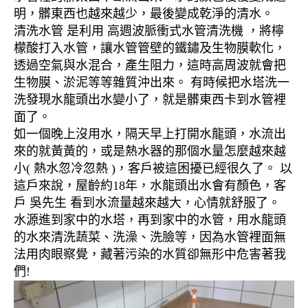
明，髒東西也越來越少，最後變成乾淨的清水。
清洗水管 是利用 高週波脈衝式水管清洗機 ，將檸
檬酸打入水管，讓水管管壁的鐵鏽及生物膜軟化，
透過空氣與水混合，產生阻力，這時高周波就會把
生物膜、淤泥等等雜質沖出來。 有時候把水塔洗一
洗發現水龍頭出水變小了，就是髒東西卡到水管裡
面了。
如一個晚上沒用水，隔天早上打開水龍頭，水流出
來的就黃黃的，或是熱水器的那個水量怎麼越來越
小( 熱水忽冷忽熱 )，客戶被這困擾已經很久了。 以
這戶來說，屋齡約18年，水龍頭出水會有顏色，客
戶 吳先生 看到水流量越來越大，心情就舒服了。
水源進到家中的水塔，再到家中的水管，用水龍頭
的水來清洗蔬菜、洗澡、洗臉等，因為水管裡面無
法用肉眼察覺，藏著污染的水質卻無形中危害著我
們!