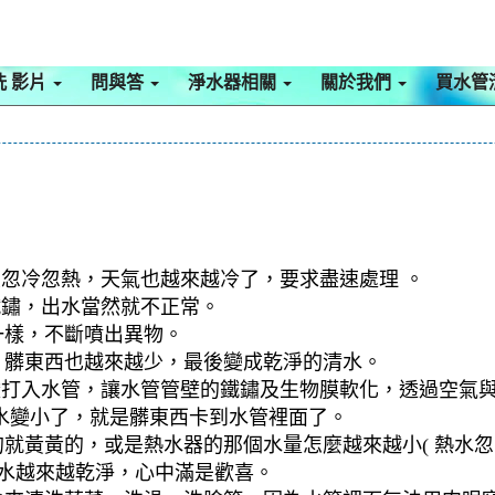
洗 影片
問與答
淨水器相關
關於我們
買水管
續忽冷忽熱，天氣也越來越冷了，要求盡速處理 。
鐵鏽，出水當然就不正常。
一樣，不斷噴出異物。
，髒東西也越來越少，最後變成乾淨的清水。
檬酸打入水管，讓水管管壁的鐵鏽及生物膜軟化，透過空氣
水變小了，就是髒東西卡到水管裡面了。
就黃黃的，或是熱水器的那個水量怎麼越來越小( 熱水忽冷
到水越來越乾淨，心中滿是歡喜。