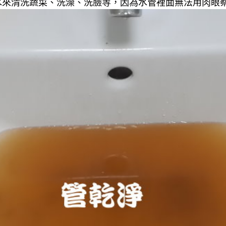
來清洗蔬菜、洗澡、洗臉等，因為水管裡面無法用肉眼察