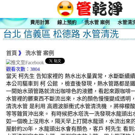
費用計算
線上預約
洗水管 案例
水管清
台北 信義區 松德路 水管清洗
首頁
》
洗水管 案例
觀看次數：3804
當天 柯先生 告知家裡的 熱水出水量異常，水斷斷續
本公司驅車到 柯 公館 ，檢查後發現，熱水管路都是
一開始水頭管路就流出咖啡色的液體，看起來跟咖啡
水管裡的髒東西不斷流出來，水的顏色慢慢變成透明
清洗水管 是利用 高週波脈衝式水管清洗機 ，將檸
等等雜質沖出來。 有時候把水塔洗一洗發現水龍頭出
如一個晚上沒用水，隔天早上打開水龍頭，水流出來的
屋齡約20年，水龍頭出水會有顏色，客戶 柯先生 看