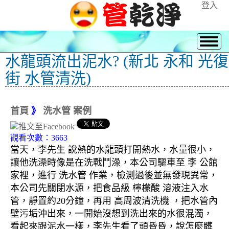
登入
水龍頭流出泥水? (新北 永和 光復
街 水管清洗)
首頁
》
洗水管 案例
觀看次數：3663
當天，李先生 說熱的水龍頭打開熱水，水量很小，
讓他洗澡時像是在洗戰鬥澡，本公司驅車至 李 公館
家裡，進行 洗水管 作業，檢測過後並無發現異常，
本公司先關閉水源，把食品級 檸檬酸 溶液注入水
管，靜置約20分鐘，再用 高周波清洗機 ，把水管內
壁污垢沖出來，一開始沒想到洗出來的水很混濁，
看起來跟泥水一樣，李先生看了頭昏昏，說怎麼髒