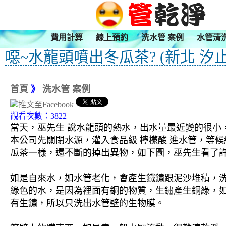
費用計算
線上預約
洗水管 案例
水管清
噁~水龍頭噴出冬瓜茶? (新北 汐止
首頁
》
洗水管 案例
觀看次數：3822
當天，巫先生 說水龍頭的熱水，出水量最近變的很小，
本公司先關閉水源，灌入食品級 檸檬酸 進水管，等候
瓜茶一樣，還不斷的掉出異物，如下圖，巫先生看了許
如是自來水，如水管老化，會產生鐵鏽跟泥沙堆積，
綠色的水，是因為裡面有銅的物質，生鏽產生銅綠，
有生鏽，所以只洗出水管壁的生物膜。