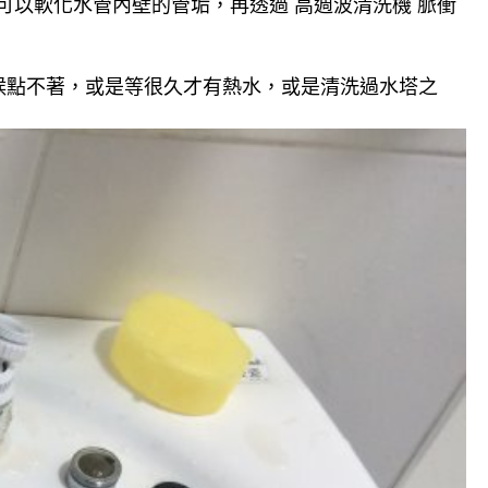
可以軟化水管內壁的管垢，再透過 高週波清洗機 脈衝
候點不著，或是等很久才有熱水，或是清洗過水塔之