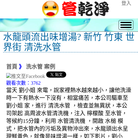
登入
水龍頭流出味增湯? 新竹 竹東 世
界街 清洗水管
首頁
》
洗水管 案例
觀看次數：3762
當天 劉小姐 來電，說家裡熱水越來越小，讓他洗澡
時一下有熱水一下沒有，相當痛苦，本公司驅車至
劉小姐 家，進行 清洗水管 ，檢查並無異狀，本公
司架起 高周波水管清洗機，注入 檸檬酸 至水管，
等候約15分鐘，利用 水管清洗機 ，開啟 水槌 模
式，把水管內的污垢及異物沖出來，水龍頭出水呈
現鮮黃色，就像是味增湯一樣，如下影片，劉小