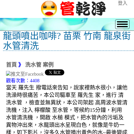
登入
龍頭噴出咖啡? 苗栗 竹南 龍泉街
水管清洗
首頁
》
洗水管 案例
觀看次數：4408
當天 羅先生 撥電話來告知，說家裡熱水很小，讓他
洗澡時很痛苦，本公司驅車至 羅先生 家，進行 清
洗水管 ，檢查並無異狀，本公司架起 高周波水管清
洗機，注入 檸檬酸 至水管，等候約15分鐘，利用
水管清洗機 ，開啟 水槌 模式，把水管內的污垢及
異物沖出來，水龍頭出水呈現白色，就像是牛奶一
樣，如下影片，沒多久水管噴出黃色的水~最後變成