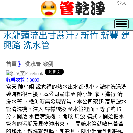
登入
水龍頭流出甘蔗汁? 新竹 新豐 建
興路 洗水管
首頁
》
洗水管 案例
觀看次數：3809
當天 陳小姐 說家裡的熱水出水都很小，讓她洗澡洗
碗時都很困擾，本公司驅車至 陳小姐 家，進行 清
洗水管 ，檢測時無發現異常，本公司架起 高周波水
管清洗機，注入 檸檬酸液 至水管裡面，等了約15
分，開啟 水管清洗機 ，開啟 周波 模式，開始把水
管內的污垢及異物沖出來，一開始水管就噴出黃黃
的髒水，越洗就越髒，如影片，陳小姐看到都膽顫