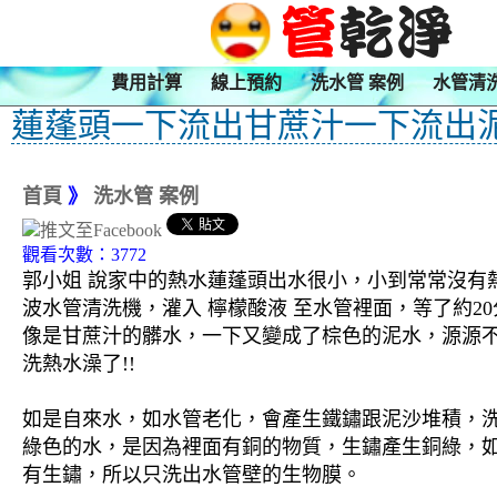
費用計算
線上預約
洗水管 案例
水管清
蓮蓬頭一下流出甘蔗汁一下流出泥水
首頁
》
洗水管 案例
觀看次數：3772
郭小姐 說家中的熱水蓮蓬頭出水很小，小到常常沒有熱
波水管清洗機，灌入 檸檬酸液 至水管裡面，等了約2
像是甘蔗汁的髒水，一下又變成了棕色的泥水，源源不
洗熱水澡了!!
如是自來水，如水管老化，會產生鐵鏽跟泥沙堆積，
綠色的水，是因為裡面有銅的物質，生鏽產生銅綠，
有生鏽，所以只洗出水管壁的生物膜。