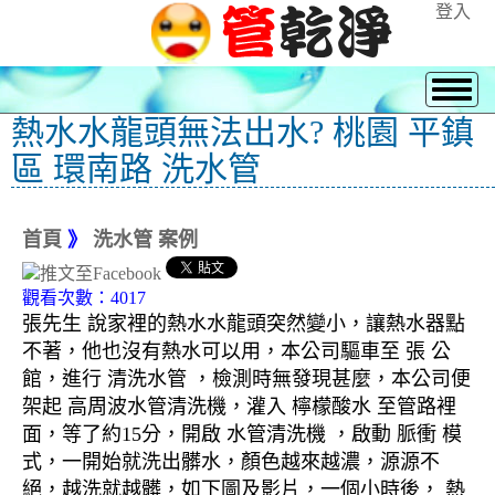
登入
熱水水龍頭無法出水? 桃園 平鎮
區 環南路 洗水管
首頁
》
洗水管 案例
觀看次數：4017
張先生 說家裡的熱水水龍頭突然變小，讓熱水器點
不著，他也沒有熱水可以用，本公司驅車至 張 公
館，進行 清洗水管 ，檢測時無發現甚麼，本公司便
架起 高周波水管清洗機，灌入 檸檬酸水 至管路裡
面，等了約15分，開啟 水管清洗機 ，啟動 脈衝 模
式，一開始就洗出髒水，顏色越來越濃，源源不
絕，越洗就越髒，如下圖及影片，一個小時後， 熱