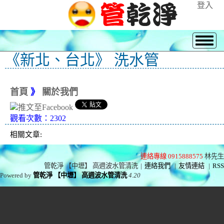
登入
《新北、台北》 洗水管
首頁
》
關於我們
觀看次數：2302
相關文章:
連絡專線 0915888575
林先生
管乾淨 【中壢】 高週波水管清洗
|
連絡我們
|
友情連結
|
RSS
Powered by
管乾淨 【中壢】 高週波水管清洗
4.20