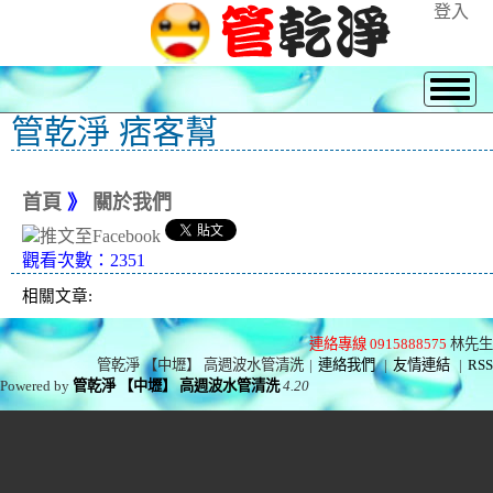
登入
管乾淨 痞客幫
首頁
》
關於我們
觀看次數：2351
相關文章:
連絡專線 0915888575
林先生
管乾淨 【中壢】 高週波水管清洗
|
連絡我們
|
友情連結
|
RSS
Powered by
管乾淨 【中壢】 高週波水管清洗
4.20