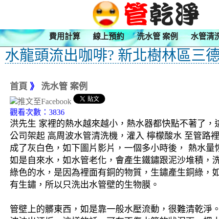
費用計算
線上預約
洗水管 案例
水管清
水龍頭流出咖啡? 新北樹林區三德
首頁
》
洗水管 案例
觀看次數：3836
洪先生 家裡的熱水越來越小，熱水器都快點不著了，
公司架起 高周波水管清洗機，灌入 檸檬酸水 至管路
成了灰白色，如下圖片影片，一個多小時後， 熱水量恢
如是自來水，如水管老化，會產生鐵鏽跟泥沙堆積，
綠色的水，是因為裡面有銅的物質，生鏽產生銅綠，
有生鏽，所以只洗出水管壁的生物膜。
管壁上的髒東西，如是靠一般水壓流動，很難清乾淨。 