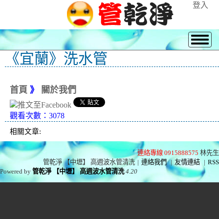
登入
《宜蘭》洗水管
首頁
》
關於我們
觀看次數：3078
相關文章:
連絡專線 0915888575
林先生
管乾淨 【中壢】 高週波水管清洗
|
連絡我們
|
友情連結
|
RSS
Powered by
管乾淨 【中壢】 高週波水管清洗
4.20