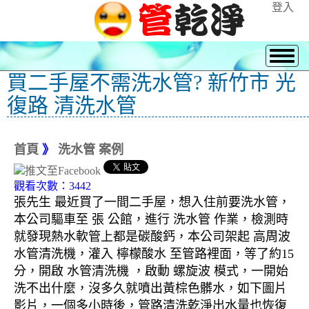
登入
買二手屋不需洗水管? 新竹市 光
復路 清洗水管
首頁
》
洗水管 案例
觀看次數：3442
張先生 最近買了一間二手屋，想入住前要洗水管，
本公司驅車至 張 公館，進行 洗水管 作業，檢測時
就發現熱水軟管上都是碳酸鈣，本公司架起 高周波
水管清洗機，灌入 檸檬酸水 至管路裡面，等了約15
分，開啟 水管清洗機 ，啟動 螺旋波 模式，一開始
洗不出什麼，沒多久就噴出黃棕色髒水，如下圖片
影片，一個多小時後，管路清洗乾淨出水量也恢復