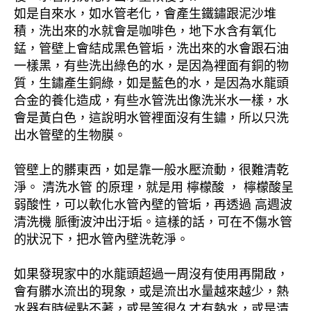
如是自來水，如水管老化，會產生鐵鏽跟泥沙堆
積，洗出來的水就會是咖啡色，地下水含有氧化
錳，管壁上會結成黑色管垢，洗出來的水會跟石油
一樣黑，有些洗出綠色的水，是因為裡面有銅的物
質，生鏽產生銅綠，如是藍色的水，是因為水龍頭
合金的養化造成，有些水管洗出像洗米水一樣，水
會是黃白色，這說明水管裡面沒有生鏽，所以只洗
出水管壁的生物膜。
管壁上的髒東西，如是靠一般水壓流動，很難清乾
淨。 清洗水管 的原理，就是用 檸檬酸 ， 檸檬酸呈
弱酸性，可以軟化水管內壁的管垢，再透過 高週波
清洗機 脈衝波沖出汙垢。這樣的話，可在不傷水管
的狀況下，把水管內壁洗乾淨。
如果發現家中的水龍頭超過一周沒有使用再開啟，
會有髒水流出的現象，或是流出水量越來越少，熱
水器有時候點不著，或是等很久才有熱水，或是清