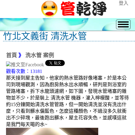
登入
竹北文義街 清洗水管
首頁
》
洗水管 案例
觀看次數：13181
那天接到屋主告知，他家的熱水管路好像堵塞，於是本公
司到現場觀測，因為廚房熱水出水順暢，研判是到浴室的
管路堵塞，拆下水龍頭濾網，如下圖，發現水管堵塞的雜
物並不少，於是裝上 清洗水管 機器，灌入檸檬酸，並等待
約15分鐘開始清洗水管管路，但一開始清洗並沒有洗出什
麼，只看到髒水偏藍色，怎麼這種顏色，不過沒多久就衝
出不少碎塊，最後跑出髒水，屋主花容失色，並感嘆這就
是我門每天喝的水~