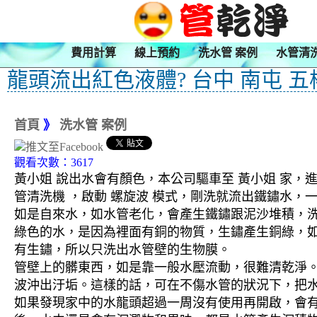
費用計算
線上預約
洗水管 案例
水管清
龍頭流出紅色液體? 台中 南屯 
首頁
》
洗水管 案例
觀看次數：3617
黃小姐 說出水會有顏色，本公司驅車至 黃小姐 家，進
管清洗機 ，啟動 螺旋波 模式，剛洗就流出鐵鏽水
如是自來水，如水管老化，會產生鐵鏽跟泥沙堆積，
綠色的水，是因為裡面有銅的物質，生鏽產生銅綠，
有生鏽，所以只洗出水管壁的生物膜。
管壁上的髒東西，如是靠一般水壓流動，很難清乾淨。 
波沖出汙垢。這樣的話，可在不傷水管的狀況下，把
如果發現家中的水龍頭超過一周沒有使用再開啟，會