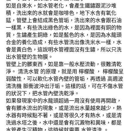
如是自來水，如水管老化，會產生鐵鏽跟泥沙堆
積，洗出來的水就會是咖啡色，地下水含有氧化
錳，管壁上會結成黑色管垢，洗出來的水會跟石油
一樣黑，有些洗出綠色的水，是因為裡面有銅的物
質，生鏽產生銅綠，如是藍色的水，是因為水龍頭
合金的養化造成，有些水管洗出像洗米水一樣，水
會是黃白色，這說明水管裡面沒有生鏽，所以只洗
出水管壁的生物膜。
管壁上的髒東西，如是靠一般水壓流動，很難清乾
淨。 清洗水管 的原理，就是用 檸檬酸 ， 檸檬酸呈
弱酸性，可以軟化水管內壁的管垢，再透過 高週波
清洗機 脈衝波沖出汙垢。這樣的話，可在不傷水管
的狀況下，把水管內壁洗乾淨。
如果發現家中的水龍頭超過一周沒有使用再開啟，
會有髒水流出的現象，或是流出水量越來越少，熱
水器有時候點不著，或是等很久才有熱水，或是清
洗過水塔之後，水中還是會有沉澱物和異味，都是
水管產生沉積物，這時候就需要 水管清洗 。