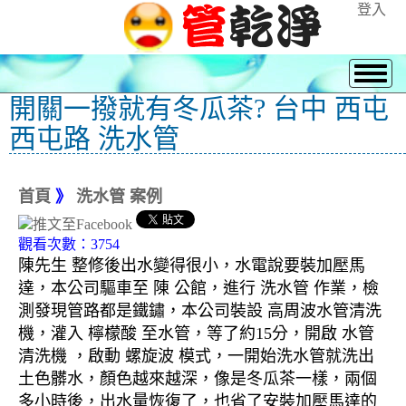
登入
開關一撥就有冬瓜茶? 台中 西屯
西屯路 洗水管
首頁
》
洗水管 案例
觀看次數：3754
陳先生 整修後出水變得很小，水電說要裝加壓馬
達，本公司驅車至 陳 公館，進行 洗水管 作業，檢
測發現管路都是鐵鏽，本公司裝設 高周波水管清洗
機，灌入 檸檬酸 至水管，等了約15分，開啟 水管
清洗機 ，啟動 螺旋波 模式，一開始洗水管就洗出
土色髒水，顏色越來越深，像是冬瓜茶一樣，兩個
多小時後，出水量恢復了，也省了安裝加壓馬達的