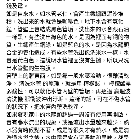
錢及電。
如是自來水，如水管老化，會產生鐵鏽跟泥沙堆
積，洗出來的水就會是咖啡色，地下水含有氧化
錳，管壁上會結成黑色管垢，洗出來的水會跟石油
一樣黑，有些洗出綠色的水，是因為裡面有銅的物
質，生鏽產生銅綠，如是藍色的水，是因為水龍頭
合金的養化造成，有些水管洗出像洗米水一樣，水
會是黃白色，這說明水管裡面沒有生鏽，所以只洗
出水管壁的生物膜。
管壁上的髒東西，如是靠一般水壓流動，很難清乾
淨。 清洗水管 的原理，就是用 檸檬酸 ， 檸檬酸呈
弱酸性，可以軟化水管內壁的管垢，再透過 高週波
清洗機 脈衝波沖出汙垢。這樣的話，可在不傷水管
的狀況下，把水管內壁洗乾淨。
如果發現家中的水龍頭超過一周沒有使用再開啟，
會有髒水流出的現象，或是流出水量越來越少，熱
水器有時候點不著，或是等很久才有熱水，或是清
洗過水塔之後，水中還是會有沉澱物和異味，都是