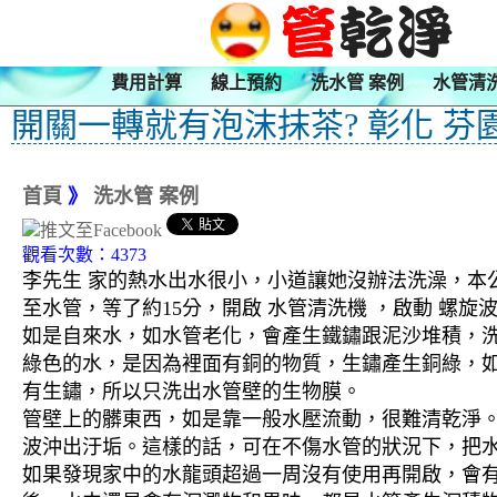
費用計算
線上預約
洗水管 案例
水管清
開關一轉就有泡沫抹茶? 彰化 芬
首頁
》
洗水管 案例
觀看次數：4373
李先生 家的熱水出水很小，小道讓她沒辦法洗澡，本公
至水管，等了約15分，開啟 水管清洗機 ，啟動 螺
如是自來水，如水管老化，會產生鐵鏽跟泥沙堆積，
綠色的水，是因為裡面有銅的物質，生鏽產生銅綠，
有生鏽，所以只洗出水管壁的生物膜。
管壁上的髒東西，如是靠一般水壓流動，很難清乾淨。 
波沖出汙垢。這樣的話，可在不傷水管的狀況下，把
如果發現家中的水龍頭超過一周沒有使用再開啟，會