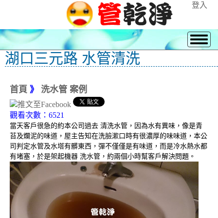
登入
湖口三元路 水管清洗
首頁
》
洗水管 案例
觀看次數：6521
當天客戶很急的約本公司過去 清洗水管，因為水有異味，像是青
苔及爛泥的味道，屋主告知在洗臉漱口時有很濃厚的味味道，本公
司判定水管及水塔有髒東西，彈不僅僅是有味道，而是冷水熱水都
有堵塞，於是架起機器 洗水管，約兩個小時幫客戶解決問題。