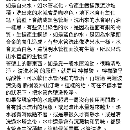
如是自來水，如水管老化，會產生鐵鏽跟泥沙堆
積，洗出來的水就會是咖啡色，地下水含有氧化
錳，管壁上會結成黑色管垢，洗出來的水會跟石油
一樣黑，有些洗出綠色的水，是因為裡面有銅的物
質，生鏽產生銅綠，如是藍色的水，是因為水龍頭
合金的養化造成，有些水管洗出像洗米水一樣，水
會是黃白色，這說明水管裡面沒有生鏽，所以只洗
出水管壁的生物膜。
管壁上的髒東西，如是靠一般水壓流動，很難清乾
淨。 清洗水管 的原理，就是用 檸檬酸 ， 檸檬酸呈
弱酸性，可以軟化水管內壁的管垢，再透過 高週波
清洗機 脈衝波沖出汙垢。這樣的話，可在不傷水管
的狀況下，把水管內壁洗乾淨。
如果發現家中的水龍頭超過一周沒有使用再開啟，
會有髒水流出的現象，或是流出水量越來越少，熱
水器有時候點不著，或是等很久才有熱水，或是清
洗過水塔之後，水中還是會有沉澱物和異味，都是
水管產生沉積物，這時候就需要 水管清洗 。