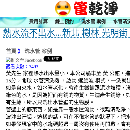
費用計算
線上預約
洗水管 案例
水管清
熱水流不出水...新北 樹林 光明街
首頁
》
洗水管 案例
觀看次數：3493
黃先生 家裡熱水出水量小，本公司驅車至 黃 公館，
15分，開啟 水管清洗機 ，啟動 螺旋波 模式，一
如是自來水，如水管老化，會產生鐵鏽跟泥沙堆積，
綠色的水，是因為裡面有銅的物質，生鏽產生銅綠，
有生鏽，所以只洗出水管壁的生物膜。
管壁上的髒東西，如是靠一般水壓流動，很難清乾淨。 
波沖出汙垢。這樣的話，可在不傷水管的狀況下，把
如果發現家中的水龍頭超過一周沒有使用再開啟，會