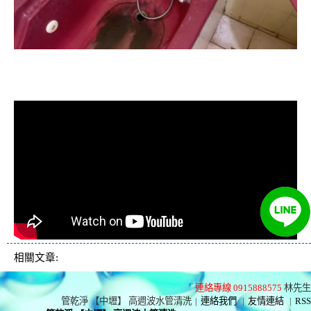
清洗水管, 水管清洗, 洗水管, 熱水忽
冷忽熱
相關文章:
連絡專線 0915888575
林先生
管乾淨 【中壢】 高週波水管清洗
|
連絡我們
|
友情連結
|
RSS