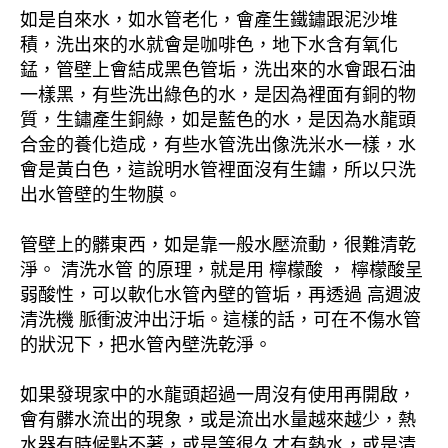
如是自來水，如水管老化，會產生鐵鏽跟泥沙堆
積，洗出來的水就會是咖啡色，地下水含有氧化
錳，管壁上會結成黑色管垢，洗出來的水會跟石油
一樣黑，有些洗出綠色的水，是因為裡面有銅的物
質，生鏽產生銅綠，如是藍色的水，是因為水龍頭
合金的養化造成，有些水管洗出像洗米水一樣，水
會是黃白色，這說明水管裡面沒有生鏽，所以只洗
出水管壁的生物膜。
管壁上的髒東西，如是靠一般水壓流動，很難清乾
淨。 清洗水管 的原理，就是用 檸檬酸 ， 檸檬酸呈
弱酸性，可以軟化水管內壁的管垢，再透過 高週波
清洗機 脈衝波沖出汙垢。這樣的話，可在不傷水管
的狀況下，把水管內壁洗乾淨。
如果發現家中的水龍頭超過一周沒有使用再開啟，
會有髒水流出的現象，或是流出水量越來越少，熱
水器有時候點不著，或是等很久才有熱水，或是清