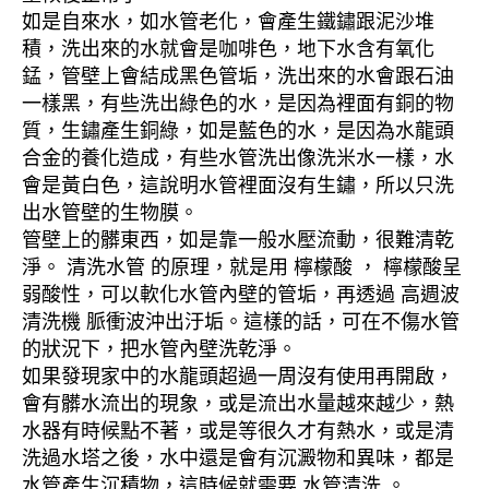
如是自來水，如水管老化，會產生鐵鏽跟泥沙堆
積，洗出來的水就會是咖啡色，地下水含有氧化
錳，管壁上會結成黑色管垢，洗出來的水會跟石油
一樣黑，有些洗出綠色的水，是因為裡面有銅的物
質，生鏽產生銅綠，如是藍色的水，是因為水龍頭
合金的養化造成，有些水管洗出像洗米水一樣，水
會是黃白色，這說明水管裡面沒有生鏽，所以只洗
出水管壁的生物膜。
管壁上的髒東西，如是靠一般水壓流動，很難清乾
淨。 清洗水管 的原理，就是用 檸檬酸 ， 檸檬酸呈
弱酸性，可以軟化水管內壁的管垢，再透過 高週波
清洗機 脈衝波沖出汙垢。這樣的話，可在不傷水管
的狀況下，把水管內壁洗乾淨。
如果發現家中的水龍頭超過一周沒有使用再開啟，
會有髒水流出的現象，或是流出水量越來越少，熱
水器有時候點不著，或是等很久才有熱水，或是清
洗過水塔之後，水中還是會有沉澱物和異味，都是
水管產生沉積物，這時候就需要 水管清洗 。